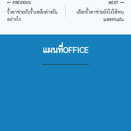
แนะแนว
PREVIOUS
NEXT
รั้วตาข่ายกับรั้วเหล็กต่างกัน
เลือกรั้วตาข่ายยังไงให้ทน
เรื่อง
อย่างไร
แดดทนฝน
แผนที่OFFICE