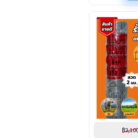
฿2,10