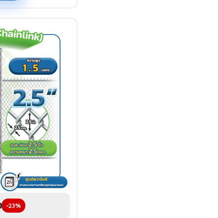
0
-23%