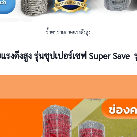
รั้วตาข่ายลวดแรงดึงสูง
ายแรงดึงสูง รุ่นซุปเปอร์เซฟ Super Save รุ