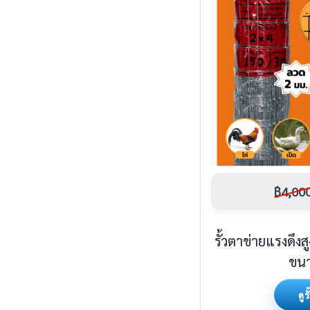
฿4,00
รั้วตาข่ายแรงดึงส
ขนา
ดูร