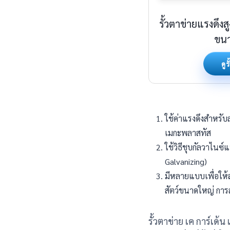
รั้วตาข่ายแรงดึงส
ขนา
ดูร
ใช้ค่าแรงดึงสำหรับ
เมกะพลาสทัส
ใช้วิธีชุบกัลวาไนซ
Galvanizing)
มีหลายแบบเพื่อให้ส
สัตว์ขนาดใหญ่ การล้อ
รั้วตาข่าย เค การ์เด