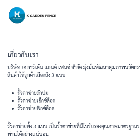
Skip
to
content
เกี่ยวกับเรา
บริษัท เค การ์เด้น แอนด์ เฟนซ์ จำกัด มุ่งมั่นพัฒนาคุณภาพนวัตกรร
สินค้าให้ลูกค้าเลือกถึง 3 แบบ
รั้วตาข่ายถักปม
รั้วตาข่ายเอ็กซ์ล็อค
รั้วตาข่ายฟิกซ์ล็อค
รั้วตาข่ายทั้ง 3 แบบ เป็นรั้วตาข่ายที่มีใบรับรองคุณภาพมาตรฐ
ท่านได้อย่างแน่นอน