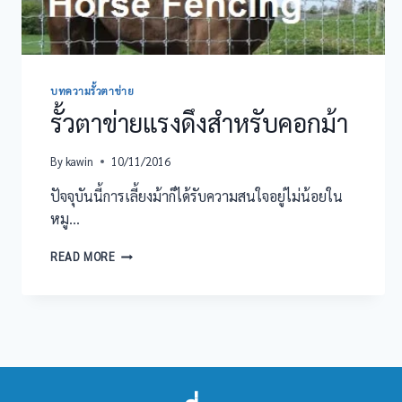
บทความรั้วตาข่าย
รั้วตาข่ายแรงดึงสำหรับคอกม้า
By
kawin
10/11/2016
ปัจจุบันนี้การเลี้ยงม้าก็ได้รับความสนใจอยู่ไม่น้อยใน
หมู…
รั้ว
READ MORE
ตาข่าย
แรง
ดึง
สำหรับ
คอก
ม้า