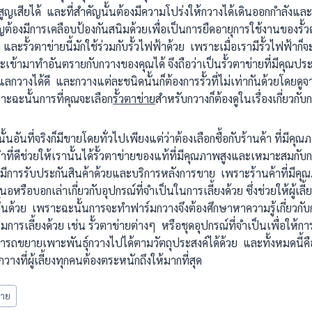
ญเสียได้ และที่สำคัญนั้นต้องมีความโปร่งให้กวางได้เดินออกกำลังและรั
ัญต้องมีการเคลือบป้องกันสนิมด้วยเพื่อเป็นการยืดอายุการใช้งานของรั้ว
ะรั้วตาข่ายนี้มักใช้ร่วมกับรั้วไฟฟ้าด้วย เพราะเมื่อเรามีรั้วไฟฟ้าก
จะเข้ามาทำอันตรายกับกวางของคุณได้ จึงถือว่าเป็นรั้วตาข่ายที่มีคุณประ
กวางได้ดี และกวางแต่ละชนิดนั้นก็ต้องการรั้วที่ไม่เท่ากันด้วยโดยด
าะฉะนั้นการที่คุณจะเลือก
รั้วตาข่าย
สำหรับกวางก็ต้องดูในเรื่องเกี่ยวกั
นั้นอันที่จริงก็มีขายโดยทั่วไปเพียงแต่ว่าต้องเลือกซื้อกับร้านค้า ที่ม
ี่ดีช่วยให้เรานั้นได้รั้วตาข่ายของแท้ที่มีคุณภาพสูงและเหมาะสมกับกว
ี่มีการรับประกันสินค้าด้วยและบริการหลังการขาย เพราะร้านค้าที่มีคุ
หรือบอกเล่าเกี่ยวกับอุปกรณ์ที่จำเป็นในการเลี้ยงด้วย ซึ่งช่วยให้ผู้เลี้ย
ด้วย เพราะฉะนั้นการจะทำฟาร์มกวางจึงต้องศึกษาหาความรู้เกี่ยวกับก
ิมการเลี้ยงด้วย เช่น รั้วตาข่ายต่างๆ หรือชุดอุปกรณ์ที่จำเป็นเพื่อให้กา
ถขยายเพาะพันธุ์กวางไปได้ตามวัตถุประสงค์ได้ด้วย และทั้งหมดนี้คื
วางที่ผู้เลี้ยงทุกคนต้องตระหนักถึงให้มากที่สุด
ข่าย