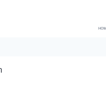
HOM
า