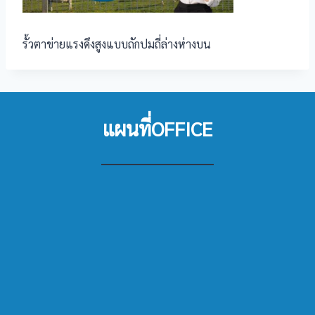
รั้วตาข่ายแรงดึงสูงแบบถักปมถี่ล่างห่างบน
แผนที่OFFICE