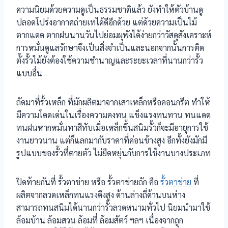
ความนิยมด้วยความดูเป็นธรรมชาติแล้ว ยังทำให้ตัวบ้านดู
ปลอดโปร่งอากาศถ่ายเทได้ดีอีกด้วย แต่ด้วยความเป็นไม้
ตากแดด ตากฝนนานวันไปย่อมผุพังได้ง่ายกว่าวัสดุสังเคราะห์
การหมั่นดูแลรักษาจึงเป็นสิ่งจําเป็นและนอกจากนั้นการติด
ตั้งรั้วไม้ยังต้องใช้ความชํานาญและระยะเวลาที่นานกว่ารั้ว
แบบอื่น
ถัดมาที่รั้วเหล็ก ที่มักผลิตมาจากเสาเหล็กหรือคอนกรีต ทำให้
มีความโดดเด่นในเรื่องความคงทน แข็งแรงทนทาน ทนแดด
ทนฝนหากหมั่นทาสีทับเมื่อเหล็กขึ้นสนิมรั้วก็จะมีอายุการใช้
งานยาวนาน แต่ก็แลกมากับราคาที่ค่อนข้างสูง อีกทั้งยังมักมี
รูปแบบของรั้วที่ตายตัว ไม่ยืดหยุ่นกับการใช้งานบางประเภท
ปิดท้ายกันที่ รั้วตาข่าย หรือ รั้วตาข่ายถัก คือ
รั้วตาข่าย
ที่
ผลิตจากลวดเหล็กทนแรงดึงสูง ด้านล่างถี่ด้านบนห่าง
สามารถทนสนิมได้นานกว่ารั้วลวดหนามทั่วไป นิยมนำมาใช้
ล้อมบ้าน ล้อมสวน ล้อมที่ ล้อมสัตว์ ฯลฯ เนื่องจากถูก